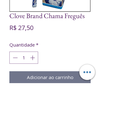
Clove Brand Chama Freguês
Preço
R$ 27,50
Quantidade
*
Adicionar ao carrinho
O
Incenso Clove
é sua melhor
escolha para ajudar a compor um
ambiente perfeito para
meditação
,
relaxamento
ou simplesmente para
aromatizar seu ambiente.
Experimente e sinta o melhor de dois
mundos em um único produto.