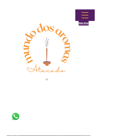
menu
Fale conosco!
(48) 99644-9297
Loja atacadista de incensos e produtos aromáticos