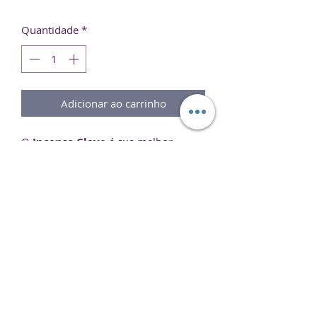
Quantidade
*
Adicionar ao carrinho
O
Incenso Clove
é sua melhor
escolha para ajudar a compor um
ambiente perfeito para
meditação
,
relaxamento
ou simplesmente para
aromatizar seu ambiente.
Experimente e sinta o melhor de dois
mundos em um único produto.