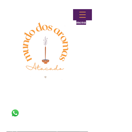
menu
Fale conosco!
(48) 99644-9297
Loja atacadista de incensos e produtos aromáticos