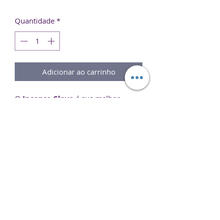
Quantidade
*
Adicionar ao carrinho
O
Incenso Clove
é sua melhor
escolha para ajudar a compor um
ambiente perfeito para
meditação
,
relaxamento
ou simplesmente para
aromatizar seu ambiente.
Experimente e sinta o melhor de dois
mundos em um único produto.