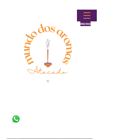
menu
Fale conosco!
(48) 99644-9297
Loja atacadista de incensos e produtos aromáticos