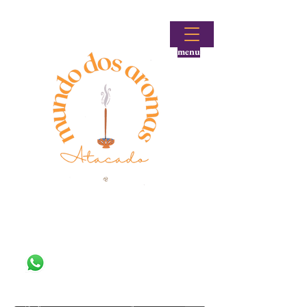
menu
Fale conosco!
(48) 99644-9297
Loja atacadista de incensos e produtos aromáticos