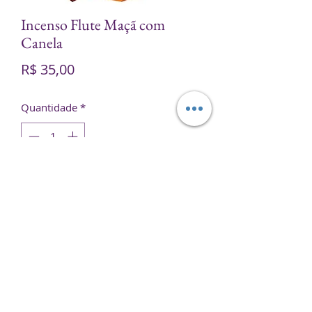
Incenso Flute Maçã com
Canela
Preço
R$ 35,00
Quantidade
*
Adicionar ao carrinho
Contém 25 embalagens com 8
varetas cada.