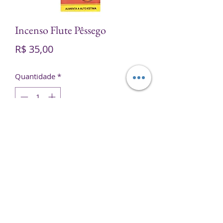
Incenso Flute Pêssego
Preço
R$ 35,00
Quantidade
*
Adicionar ao carrinho
Contém 25 embalagens com 8
varetas cada.