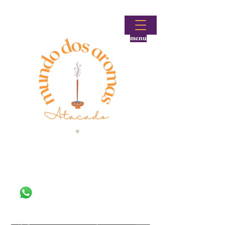
menu
Fale conosco!
(48) 99644-9297
Loja atacadista de incensos e produtos aromáticos