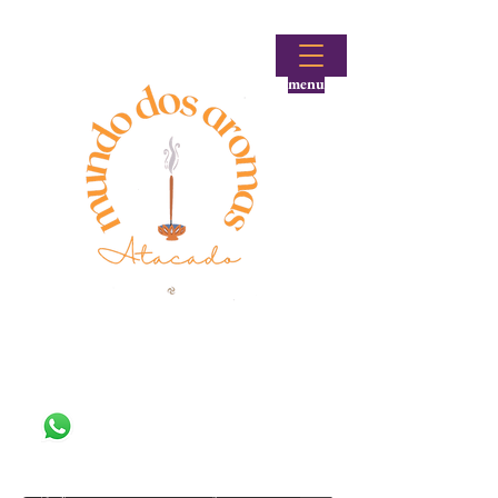
menu
Fale conosco!
(48) 99644-9297
Loja atacadista de incensos e produtos aromáticos