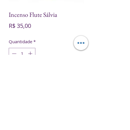
Incenso Flute Sálvia
Preço
R$ 35,00
Quantidade
*
Adicionar ao carrinho
Contém 25 embalagens com 8
varetas cada.