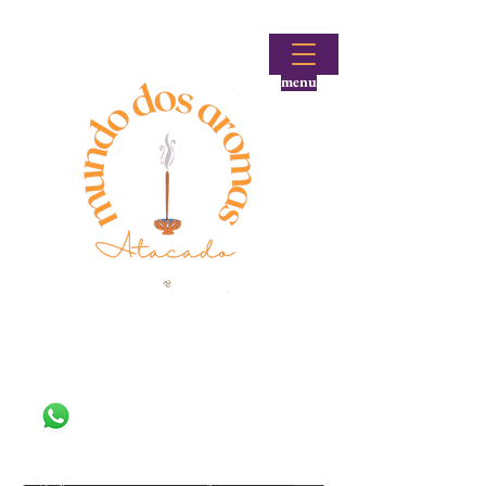
menu
Fale conosco!
(48) 99644-9297
Loja atacadista de incensos e produtos aromáticos