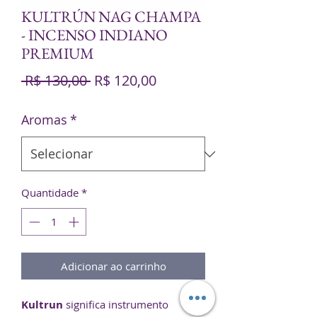
KULTRÚN NAG CHAMPA
- INCENSO INDIANO
PREMIUM
Preço
Preço
 R$ 130,00 
R$ 120,00
normal
promocional
Aromas
*
Quantidade
*
Adicionar ao carrinho
Kultrun
significa instrumento