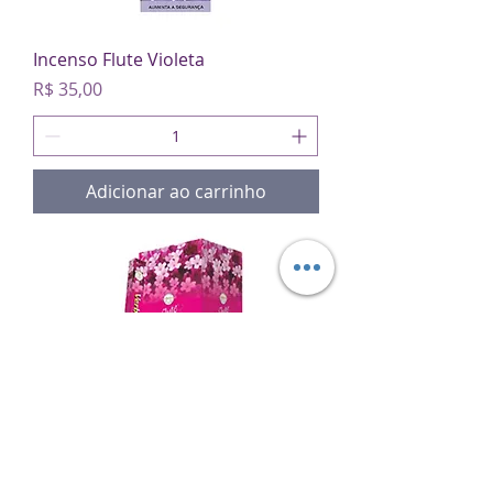
Incenso Flute Violeta
Preço
R$ 35,00
Adicionar ao carrinho