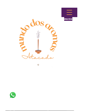
menu
Fale conosco!
(48) 99644-9297
Loja atacadista de incensos e produtos aromáticos