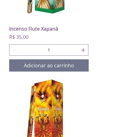
Incenso Flute Xapanâ
Preço
R$ 35,00
Adicionar ao carrinho