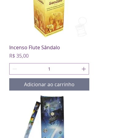
Incenso Flute Sândalo
Preço
R$ 35,00
Adicionar ao carrinho