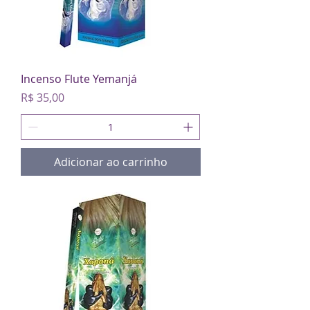
Incenso Flute Yemanjá
Preço
R$ 35,00
Adicionar ao carrinho