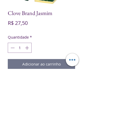
Clove Brand Jasmim
Preço
R$ 27,50
Quantidade
*
Adicionar ao carrinho
O
Incenso Clove
é sua melhor
escolha para ajudar a compor um
ambiente perfeito para
meditação
,
relaxamento
ou simplesmente para
aromatizar seu ambiente.
Experimente e sinta o melhor de dois
mundos em um único produto.