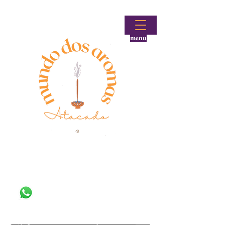
menu
Fale conosco!
(48) 99644-9297
Loja atacadista de incensos e produtos aromáticos