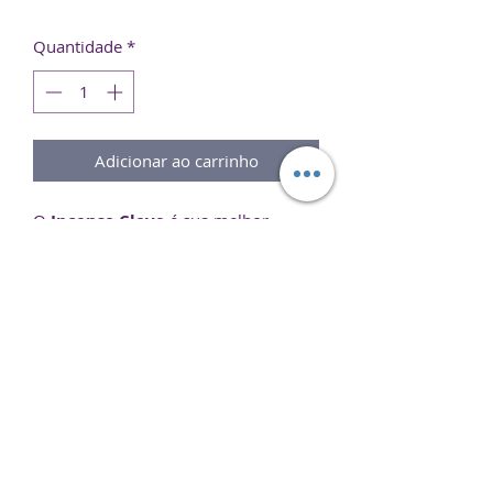
Quantidade
*
Adicionar ao carrinho
O
Incenso Clove
é sua melhor
escolha para ajudar a compor um
ambiente perfeito para
meditação
,
relaxamento
ou simplesmente para
aromatizar seu ambiente.
Experimente e sinta o melhor de dois
mundos em um único produto.