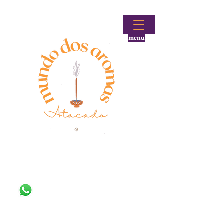
menu
Fale conosco!
(48) 99644-9297
Loja atacadista de incensos e produtos aromáticos