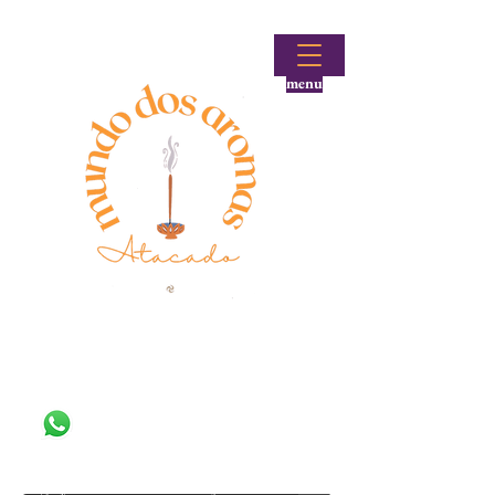
menu
Fale conosco!
(48) 99644-9297
Loja atacadista de incensos e produtos aromáticos