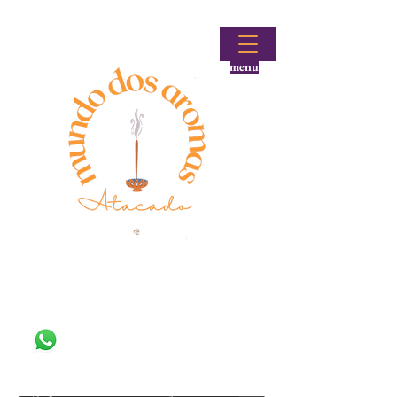
menu
Fale conosco!
(48) 99644-9297
Loja atacadista de incensos e produtos aromáticos