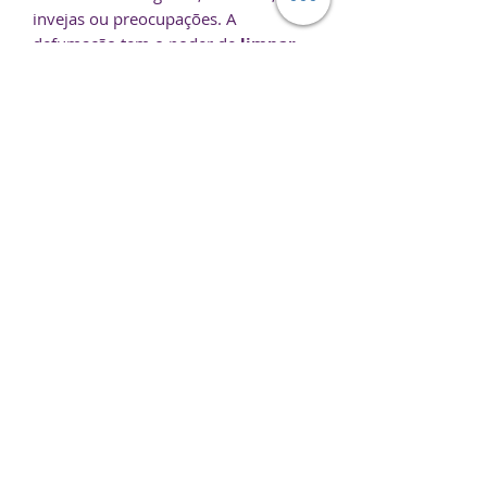
invejas ou preocupações. A
defumação tem o poder de
limpar
estas cargas
,
equilibrar energias
,
limpar o ambiente físico
e
espiritual
, incluindo a áurea. Os
defumadores são poderosos aliados
para quem procura
livrar-se de
maus fluidos
, ficar com a
alma leve
e em
harmonia
. Estes afastam os
maus espíritos e atraem os guias de
luz.
Caixa com 12 unidades