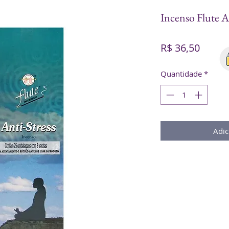
Incenso Flute An
Preço
R$ 36,50
Quantidade
*
Adic