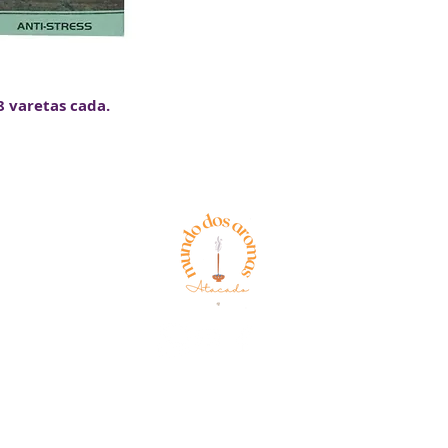
 varetas cada.
Aparício Generoso Martins 27
Política de
Privacidade