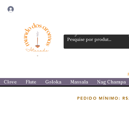
Login
Loja atacadista de incensos 
Clove
Flute
Goloka
Massala
Nag Champa
PEDIDO MÍNIMO: R$