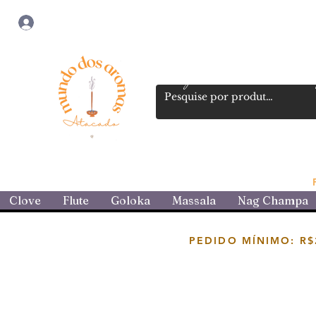
Login
Loja atacadista de incensos 
Clove
Flute
Goloka
Massala
Nag Champa
PEDIDO MÍNIMO: R$