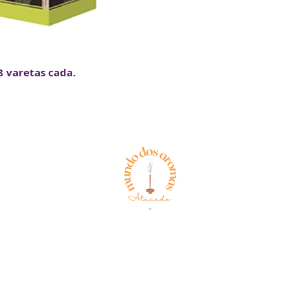
 varetas cada.
Aparício Generoso Martins 27
Política de
Privacidade