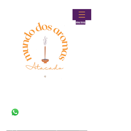
menu
Fale conosco!
(48) 99644-9297
Loja atacadista de incensos e produtos aromáticos