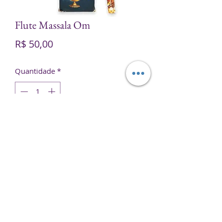
Flute Massala Om
Preço
R$ 50,00
Quantidade
*
Adicionar ao carrinho
Contém 25 embalagens com 8
varetas cada.