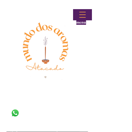
menu
Fale conosco!
(48) 99644-9297
Loja atacadista de incensos e produtos aromáticos