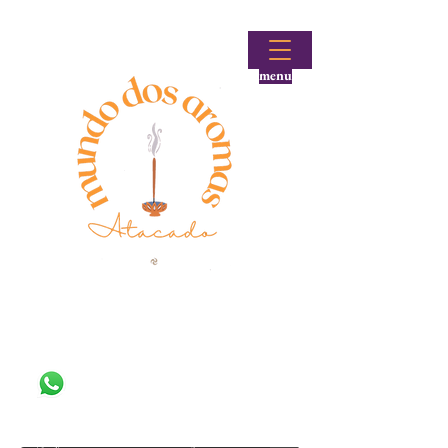
menu
Fale conosco!
(48) 99644-9297
Loja atacadista de incensos e produtos aromáticos