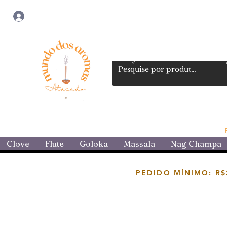
Login
Loja atacadista de incensos 
Clove
Flute
Goloka
Massala
Nag Champa
PEDIDO MÍNIMO: R$