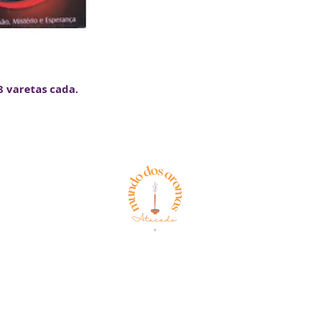
 varetas cada.
Aparício Generoso Martins 27
Política de