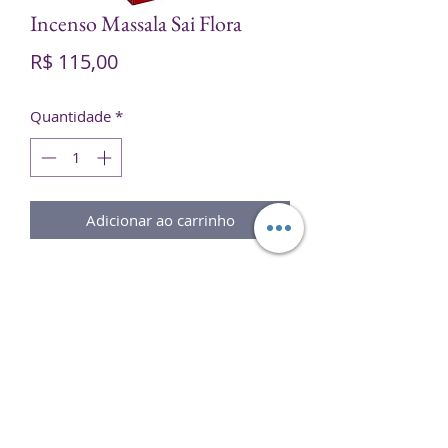
Incenso Massala Sai Flora
Preço
R$ 115,00
Quantidade
*
Adicionar ao carrinho
O
Incenso de Massala Sai Flora
é
um incenso
premium
que atua de
forma
suave
e
profunda
na
aromatização do ambiente,
concedendo um local perfeito para a
espiritualização
e a
meditação.
Caixa com 10 unidades