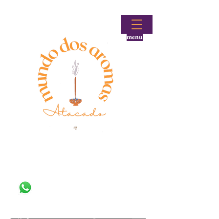
menu
Fale conosco!
(48) 99644-9297
Loja atacadista de incensos e produtos aromáticos