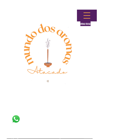
menu
Fale conosco!
(48) 99644-9297
Loja atacadista de incensos e produtos aromáticos