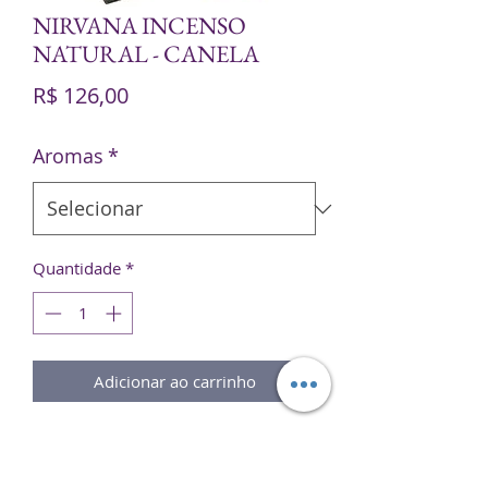
NIRVANA INCENSO
NATURAL - CANELA
Preço
R$ 126,00
Aromas
*
Quantidade
*
Adicionar ao carrinho
Os
Incensos Naturais Nirvana
são
elaborados com resinas colhidas