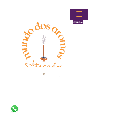
menu
Fale conosco!
(48) 99644-9297
Loja atacadista de incensos e produtos aromáticos