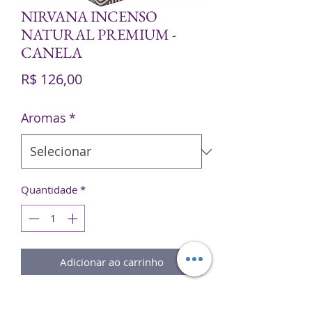
NIRVANA INCENSO
NATURAL PREMIUM -
CANELA
Preço
R$ 126,00
Aromas
*
Quantidade
*
Adicionar ao carrinho
O incenso
Nirvana Premium
,