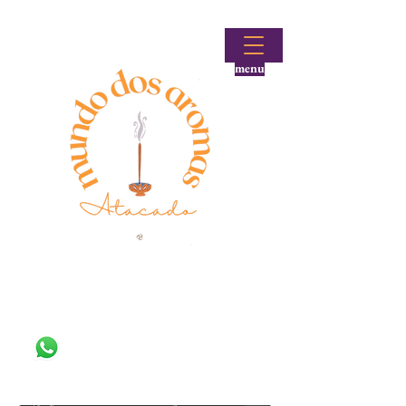
menu
Fale conosco!
(48) 99644-9297
Loja atacadista de incensos e produtos aromáticos