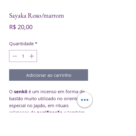
Sayaka Roxo/marrom
Preço
R$ 20,00
Quantidade
*
Adicionar ao carrinho
O
senkô
é um incenso em forma de
bastão muito utilizado no oriente, em
especial no Japão, em rituais
religiosos de
purificação
e também
como oferenda em cerimônias
budistas. O
Incenso Sayaka
Roxo/marrom
possui fragrância