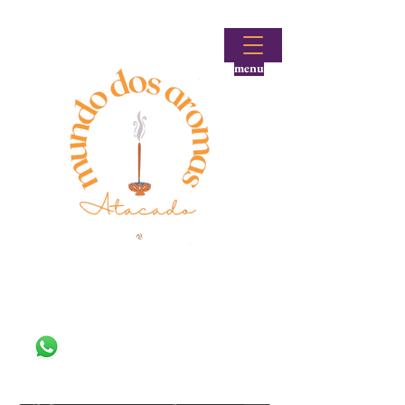
menu
Fale conosco!
(48) 99644-9297
Loja atacadista de incensos e produtos aromáticos