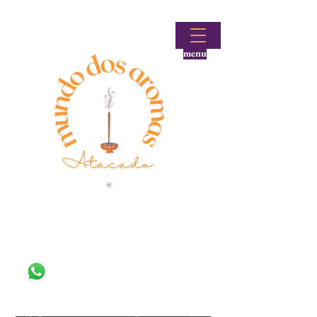
menu
Fale conosco!
(48) 99644-9297
Loja atacadista de incensos e produtos aromáticos